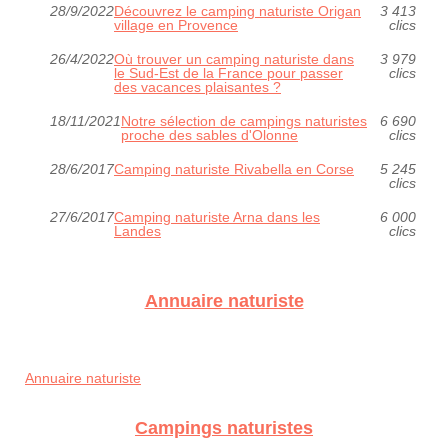
28/9/2022
Découvrez le camping naturiste Origan
3 413
village en Provence
clics
26/4/2022
Où trouver un camping naturiste dans
3 979
le Sud-Est de la France pour passer
clics
des vacances plaisantes ?
18/11/2021
Notre sélection de campings naturistes
6 690
proche des sables d'Olonne
clics
28/6/2017
Camping naturiste Rivabella en Corse
5 245
clics
27/6/2017
Camping naturiste Arna dans les
6 000
Landes
clics
Annuaire naturiste
Annuaire naturiste
Campings naturistes