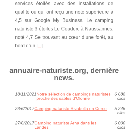
services étoilés avec des installations de
qualité ou qui ont reçu une note supérieure à
4,5 sur Google My Business. Le camping
naturiste 3 étoiles Le Couderc à Naussannes,
noté 4,7 Se trouvant au cœur d’une forêt, au
bord d’un [
...
]
annuaire-naturiste.org, dernière
news.
18/11/2021
Notre sélection de campings naturistes
6 688
proche des sables d'Olonne
clics
28/6/2017
Camping naturiste Rivabella en Corse
5 245
clics
27/6/2017
Camping naturiste Arna dans les
6 000
Landes
clics