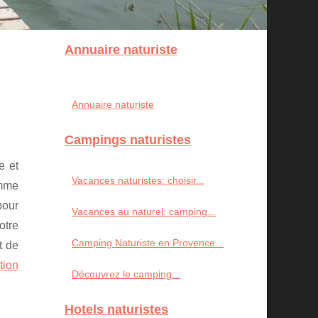
Annuaire naturiste
Annuaire naturiste
Campings naturistes
e et
Vacances naturistes: choisir...
omme
pour
Vacances au naturel: camping...
otre
Camping Naturiste en Provence...
t de
tion
Découvrez le camping...
Hotels naturistes