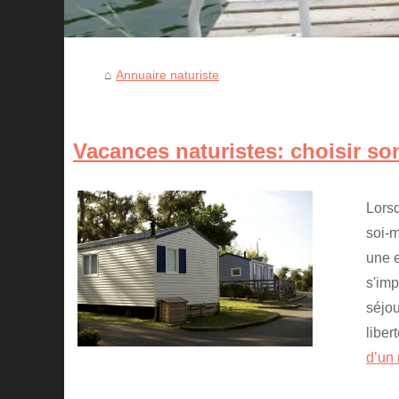
Annuaire naturiste
Vacances naturistes: choisir s
Lorsq
soi-
une e
s'im
séjou
liber
d’un 