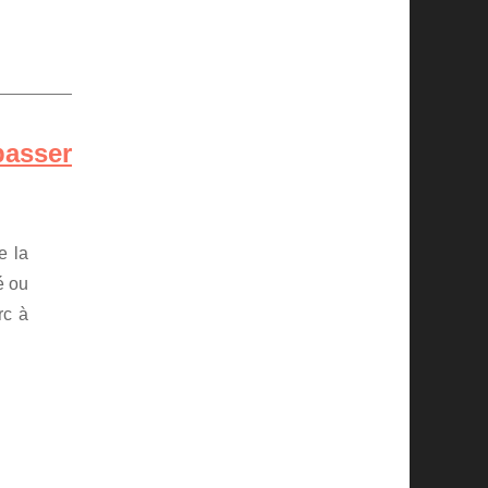
passer
e la
é ou
rc à