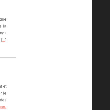
ique
e la
ings
 [
...
]
t et
r le
 des
gan-