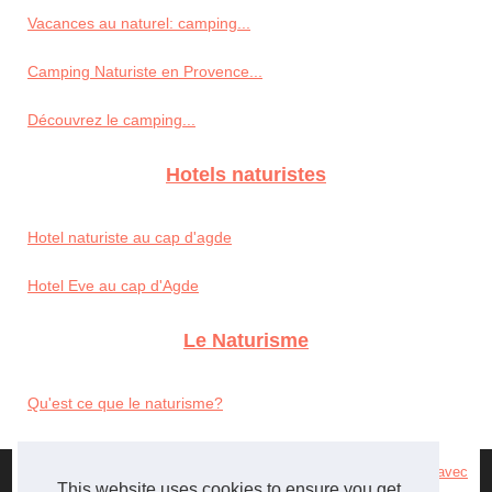
Vacances au naturel: camping...
Camping Naturiste en Provence...
Découvrez le camping...
Hotels naturistes
Hotel naturiste au cap d'agde
Hotel Eve au cap d'Agde
Le Naturisme
Qu'est ce que le naturisme?
© 2026
Annuaire-naturiste.org
|
Cookies Policy
|
RSS
|
Site réalisé avec
This website uses cookies to ensure you get